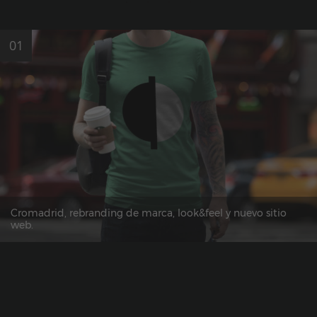
01
Cromadrid, rebranding de marca, look&feel y nuevo sitio
web.