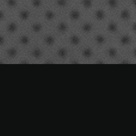
Agencia:
Singrima
Espacio:
Plató Cromadrid
Dirección de arte:
Pepe Ábalos y Jonathan
Cremades
Cliente:
El cliente