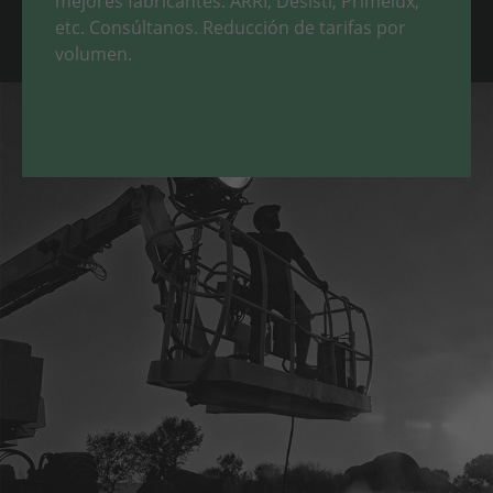
mejores fabricantes: ARRI, Desisti, Primelux,
etc. Consúltanos. Reducción de tarifas por
volumen.