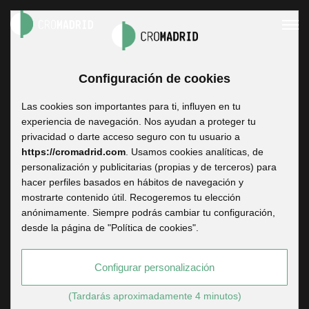
Configuración de cookies
Servicios
Las cookies son importantes para ti, influyen en tu
experiencia de navegación. Nos ayudan a proteger tu
privacidad o darte acceso seguro con tu usuario a
https://cromadrid.com
. Usamos cookies analíticas, de
Contamos con todo lo que necesitas para tu
personalización y publicitarias (propias y de terceros) para
producción
hacer perfiles basados en hábitos de navegación y
mostrarte contenido útil. Recogeremos tu elección
anónimamente. Siempre podrás cambiar tu configuración,
desde la página de "Política de cookies".
Un espacio creativo donde llevar
a cabo tus proyectos. Tráenos tus
Configurar personalización
ideas y nosotros te
(Tardarás aproximadamente 4 minutos)