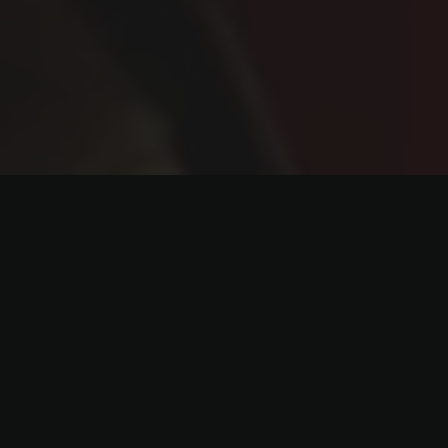
Espacio:
Plató Cromadrid
Dirección de arte:
Singrima FIlms
Cliente:
Carlos Garo y Terry Oldfield
Carlos Garo Feat Terry
Oldfield - Snowglobe